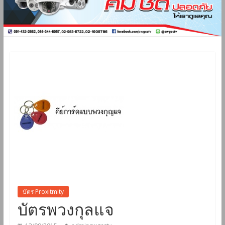
บัตร Proxitmity
บัตรพวงกุลแจ