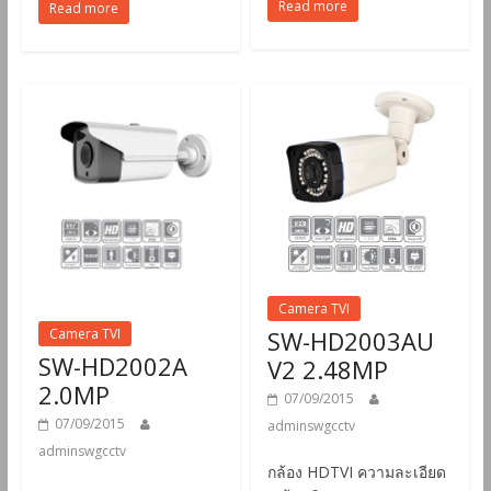
Read more
Read more
Camera TVI
Camera TVI
SW-HD2003AU
SW-HD2002A
V2 2.48MP
2.0MP
07/09/2015
07/09/2015
adminswgcctv
adminswgcctv
กล้อง HDTVI ความละเอียด