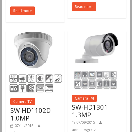
Read more
Read more
Camera TVI
Camera TVI
SW-HD1301
SW-HD1102D
1.3MP
1.0MP
07/09/2015
07/11/2015
adminswgcctv